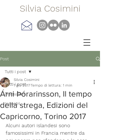
Silvia Cosimini
Post
Tutti i post
Silvia Cosimini
Tutti i post
1 giu 2017
Tempo di lettura: 1 min
Árni Þórarinsson, Il tempo
Traduzioni
della strega, Edizioni del
Incontri
Capricorno, Torino 2017
Alcuni autori islandesi sono 
famosissimi in Francia mentre da 