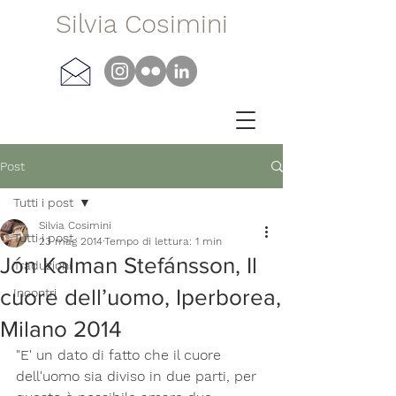
Silvia Cosimini
Post
Tutti i post
Silvia Cosimini
Tutti i post
23 mag 2014
Tempo di lettura: 1 min
Jón Kalman Stefánsson, Il
Traduzioni
cuore dell’uomo, Iperborea,
Incontri
Milano 2014
"E' un dato di fatto che il cuore 
dell'uomo sia diviso in due parti, per 