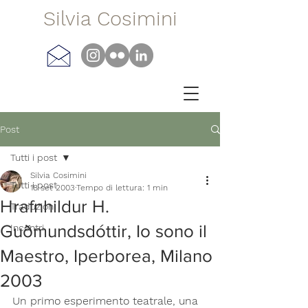
Silvia Cosimini
Post
Tutti i post
Silvia Cosimini
Tutti i post
18 set 2003
Tempo di lettura: 1 min
Hrafnhildur H.
Traduzioni
Guðmundsdóttir, Io sono il
Incontri
Maestro, Iperborea, Milano
2003
Un primo esperimento teatrale, una 