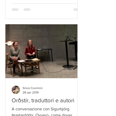
Silvia Cosimini
28 apr 2019
Orðstír, traduttori e autori
A conversazione con Sigurbjörg
Þrastardóttir. Ovvero, come dover