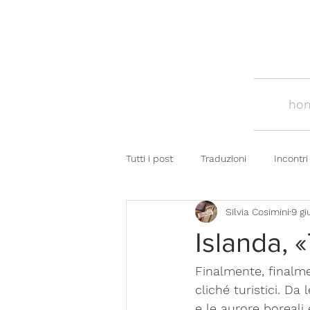
ho
Tutti i post
Traduzioni
Incontri
Silvia Cosimini
9 gi
Islanda, 
Finalmente, finalmen
cliché turistici. Da
e le aurore boreali 