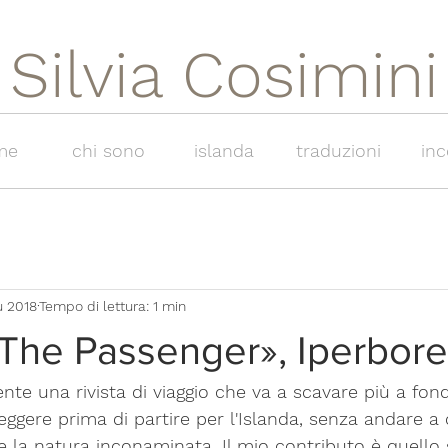
Silvia Cosimini
me
chi sono
islanda
traduzioni
inc
u 2018
Tempo di lettura: 1 min
«The Passenger», Iperbor
te una rivista di viaggio che va a scavare più a fondo
 leggere prima di partire per l'Islanda, senza andare a c
e la natura inconaminata. Il mio contributo è quello s