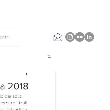
ontri
ea 2018
 dei soliti 
ercare i troll 
ull'islandese, 