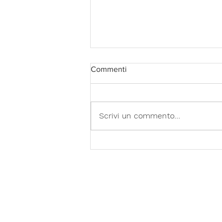
Commenti
Scrivi un commento...
Primi passi in islandese