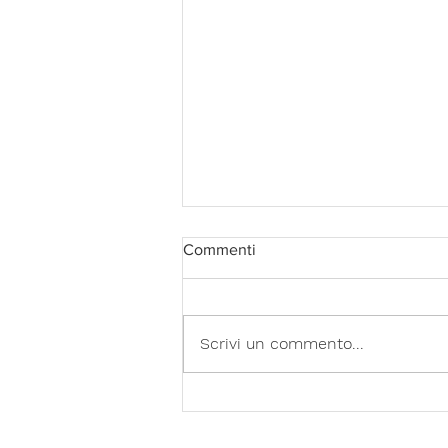
Commenti
Scrivi un commento...
Þórarinn Leifsson, Il segreto di
papà, Salani, Milano 2022