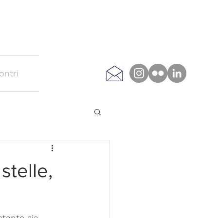
ontri
stelle,
stante sia 