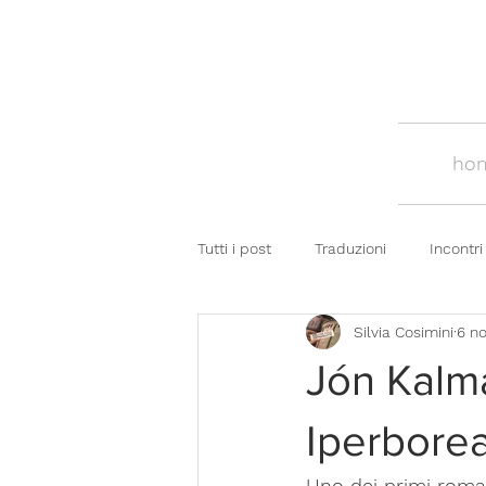
ho
Tutti i post
Traduzioni
Incontri
Silvia Cosimini
6 n
Jón Kalma
Iperbore
Uno dei primi roman