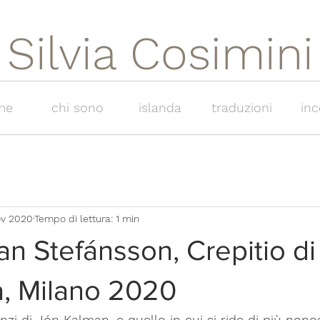
Silvia Cosimini
me
chi sono
islanda
traduzioni
inc
ov 2020
Tempo di lettura: 1 min
n Stefánsson, Crepitio di 
a, Milano 2020
zi di Jón Kalman, e quello in cui si ride di più nono